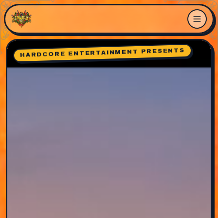
Fawaka Fest 2026 — Zuiderpark Den Haag
HARDCORE ENTERTAINMENT PRESENTS