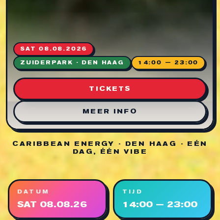
SAT 08.08.2026
ZUIDERPARK · DEN HAAG
14:00 — 23:00
TICKETS
MEER INFO
CARIBBEAN ENERGY · DEN HAAG · EÉN
DAG, ÉÉN VIBE
DATUM
TIJD
SAT 08.08.26
14:00 — 23:00